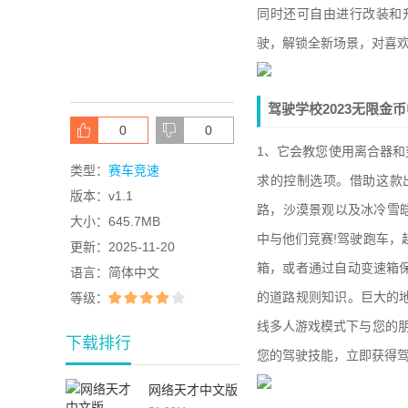
同时还可自由进行改装和
驶，解锁全新场景，对喜
驾驶学校2023无限金
0
0
1、它会教您使用离合器和
类型：
赛车竞速
求的控制选项。借助这款
版本：
v1.1
路，沙漠景观以及冰冷雪
大小：
645.7MB
中与他们竞赛!驾驶跑车，
更新：
2025-11-20
箱，或者通过自动变速箱
语言：
简体中文
的道路规则知识。巨大的
等级：
线多人游戏模式下与您的朋
下载排行
您的驾驶技能，立即获得驾
网络天才中文版