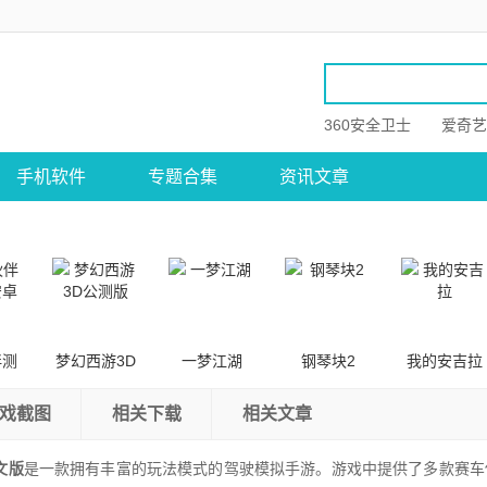
360安全卫士
爱奇艺
手机软件
专题合集
资讯文章
伴测
梦幻西游3D
一梦江湖
钢琴块2
我的安吉拉
卓版
公测版
戏截图
相关下载
相关文章
文版
是一款拥有丰富的玩法模式的驾驶模拟手游。游戏中提供了多款赛车