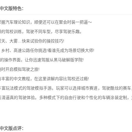
币中文版特色：
：掌握汽车理论知识，顺便还可以在聚会时装一把逼～
枯燥的驾校训练，驾驶不同车型，尽享驾驶乐趣。
、雪天、大雾…快来试验你的操控技巧!
市、乡村、高速公路任你挑选!看谁先成为场景切换大师!
懂的操作界面，让你迅速驾服从黑马破解版学院!
随时开启模拟驾驶之旅!
有着丰富的中文教程，在这里讲解内容比驾校还过瘾!
丰富玩法模式的驾驶模拟手游。玩家可以选择城市赛道，驾驶酷炫的赛车
高清逼真的驾驶体验。多种模式下的自由行驶和个性化的车辆涂装定制，
币中文版点评：