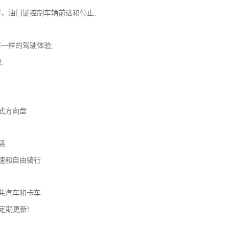
，油门键控制车辆前进和停止;
一样的驾驶体验;
;
式方向盘
感
速和自由骑行
共汽车和卡车
定期更新!