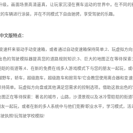
升级。画面场景高清逼真，让玩家沉浸在赛车运动的世界中。在不同的
欢的车辆进行涂装，并在不同模式下自由驰骋，享受驾驶的乐趣。
币中文版特点：
变速杆来驱动手动变速箱，或者通过自动变速箱保持简单;2、玩虚拟方
出色的驾驶模拟器提高您的道路规则知识;3、巨大的地图正在等待探索
皑皑的街道等;4、在新的免费在线多人游戏模式下与您的朋友一起玩，或
越野车，轿车，超级跑车，超级跑车和掀背车!它会教您使用离合器和变
保持简单。玩虚拟方向盘或其他满足您需求的控制选项。借助这款出色的
地图正在等待探索：著名的城市，山路，沙漠景观以及冰冷雪皑皑的街道
友一起玩，或者在新的多人系统中与他们竞赛!职业水平，学习模式，活
驶执照!玩驾驶学校模拟!