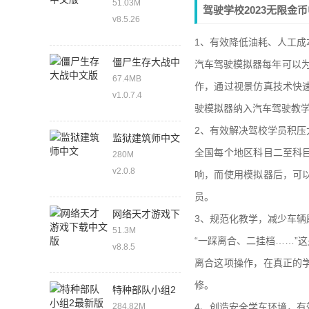
51.03M
驾驶学校2023无限金
v8.5.26
1、有效降低油耗、人工成
僵尸生存大战中
汽车驾驶模拟器每年可以
文版
67.4MB
作，通过视景仿真技术快
v1.0.7.4
驶模拟器纳入汽车驾驶教学
2、有效解决驾校学员积压
监狱建筑师中文
全国每个地区科目二至科
280M
v2.0.8
响，而使用模拟器后，可
员。
网络天才游戏下
3、规范化教学，减少车辆
载中文版
51.3M
“一踩离合、二挂档……”
v8.8.5
离合这项操作，在真正的
修。
特种部队小组2
最新版
284.82M
4、创造安全学车环境，有