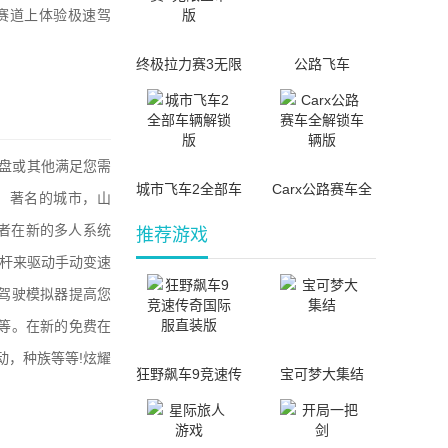
赛道上体验极速驾
终极拉力赛3无限
公路飞车
金币版
向盘或其他满足您需
城市飞车2全部车
Carx公路赛车全
：著名的城市，山
辆解锁版
解锁车辆版
者在新的多人系统
推荐游戏
速杆来驱动手动变速
驾驶模拟器提高您
等。在新的免费在
动，种族等等!炫耀
狂野飙车9竞速传
宝可梦大集结
奇国际服直装版