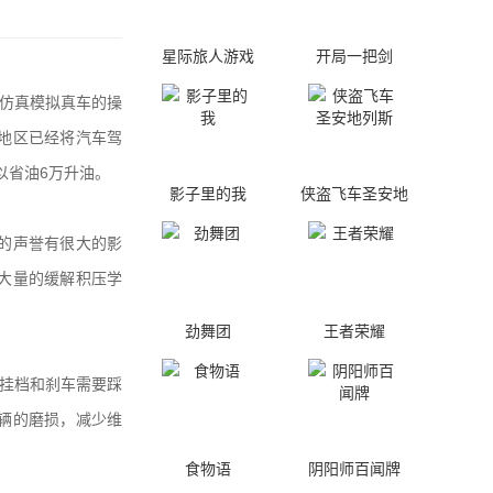
星际旅人游戏
开局一把剑
仿真模拟真车的操
地区已经将汽车驾
以省油6万升油。
影子里的我
侠盗飞车圣安地
列斯
的声誉有很大的影
大量的缓解积压学
劲舞团
王者荣耀
白挂档和刹车需要踩
辆的磨损，减少维
食物语
阴阳师百闻牌