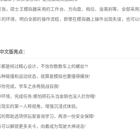
紧张，硕士王模拟器采用的工作台、方向盘、档位、油离刹等，全部采用
车的环境，明白全部的操作流程，即使在模拟器上操作出现失误，也可以
币中文版亮点：
辆车都是经过精心设计，不信你数数车上的螺丝?!
拟各种碰撞和运动状态，就算是模拟也要撞得痛快!
等你完成，学车之余再挑战自我!
种环境，完成任务;哪怕把石头当金刚也没人拦你哦!
贴近现实的第一人称视角，增强沉浸式体验。
丰富的帮助选项供玩家查询学习，再添一份安全保障!
任务可以解锁更多关卡，向着成为驾驶大神进击!