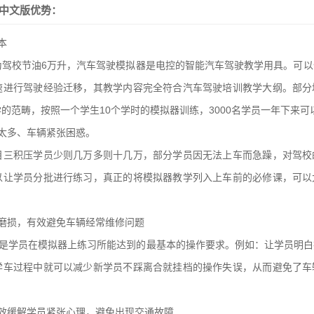
币中文版优势：
本
为驾校节油6万升，汽车驾驶模拟器是电控的智能汽车驾驶教学用具。可以
速进行驾驶经验迁移，其教学内容完全符合汽车驾驶培训教学大纲。部分
的范畴，按照一个学生10个学时的模拟器训练，3000名学员一年下来可
太多、车辆紧张困惑。
目三积压学员少则几万多则十几万，部分学员因无法上车而急躁，对驾校
以让学员分批进行练习，真正的将模拟器教学列入上车前的必修课，可以
磨损，有效避免车辆经常维修问题
这是学员在模拟器上练习所能达到的最基本的操作要求。例如：让学员明
学车过程中就可以减少新学员不踩离合就挂档的操作失误，从而避免了车
效缓解学员紧张心理，避免出现交通故障