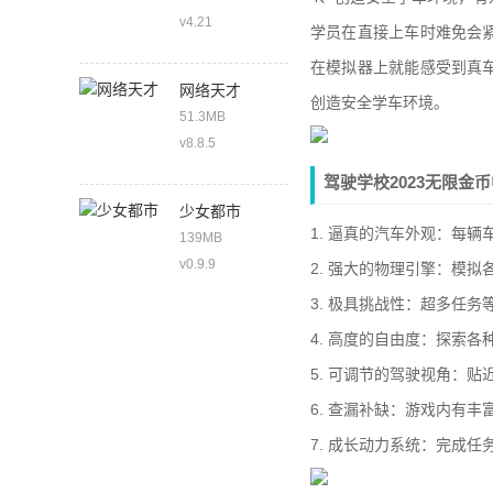
v4.21
学员在直接上车时难免会
在模拟器上就能感受到真
网络天才
创造安全学车环境。
51.3MB
v8.8.5
驾驶学校2023无限金
少女都市
1. 逼真的汽车外观：每
139MB
v0.9.9
2. 强大的物理引擎：模
3. 极具挑战性：超多任务
4. 高度的自由度：探索各
5. 可调节的驾驶视角：
6. 查漏补缺：游戏内有
7. 成长动力系统：完成