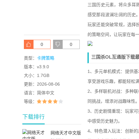
三国历史元素，将众多耳
感受那段波澜壮阔的历史
玩家还能突破常规，选择
的策略空间，让玩家在每
0
0
三国杀OL互通版下载
类型：
卡牌策略
版本：
v3.9.0
1、多元单机模式：提供
大小：
1.7GB
享受游戏乐趣，都能轻松
更新：
2026-08-06
2、多样联机对战：多种
语言：
简体中文
同挑战，增添对战趣味性
等级：
3、历史剧情重现：玩家
下载排行
中感受历史魅力。
4、特色潜入玩法：创新
网络天才中文版