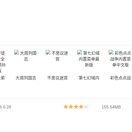
徒弟
大周列国志
不思议迷宫
第七幻域内
彩色点点战
全英
置菜单最新
争内置菜单
孙悟
版
中文版
0.28
155.54MB