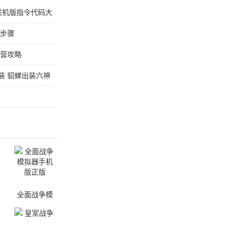
联机版指令代码大
鱼步骤
经营攻略
装 貂蝉出装六神
全面战争模
拟器手机版
正版