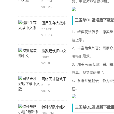
51.03M
数，丰富游戏策略维度。
v8.5.26
三国杀OL互通版下载
僵尸生存大战中
文版
67.4MB
1、经典玩法传承：忠实
v1.0.7.4
速上手。
2、丰富角色阵容：网罗
监狱建筑师中文
略搭配需求。
280M
v2.0.8
3、精美画面表现：采用
兼具，视觉体验出色。
网络天才游戏下
4、多端互通畅玩：作为
载中文版
51.3M
程。
v8.8.5
特种部队小组2
三国杀OL互通版下载
最新版
284.82M