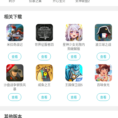
刺沙
狂暴之翼
开心宝贝
女神联盟2
相关下载
米拉奇战记
世界征服者四
星神少女无限内
波兰球之战
购破解版
查看
查看
查看
查看
沙盘战争钢铁风
咸鱼之王
王国保卫战5
百味食光
暴
查看
查看
查看
查看
其他版本