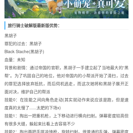
旅行骑士破解版最新版优势：
黑胡子
罪犯的过去：黑胡子
Black Stache(黑胡子)
血量：未知
背景和剧情：通过帝国的官职，黑胡子一手建立起了当地最大的“黑
帮”。为了巩固自己的地位，他对帝国内的小帮派开始了清扫，过去
的罪犯选择放弃抵抗，而后伺机逃走，而这次她将和黑胡子展开正
面对决，维护自己的帮派
技能0：在技能之间向角色走动(其实就动作来说应该是跑，但是速
度真的太慢了......太肥的下场x)
技能1：掏出一把重机枪，上下移动进行横向扫射。弹幕密度较高但
有很多大缝，躲起来比看上去容易不少
技能2：掏出两把手提冲锋枪，旋转扫射。很普通的乱弹，弹幕密度