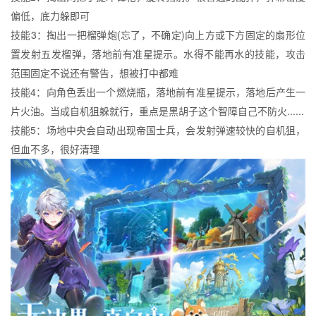
偏低，底力躲即可
技能3：掏出一把榴弹炮(忘了，不确定)向上方或下方固定的扇形位
置发射五发榴弹，落地前有准星提示。水得不能再水的技能，攻击
范围固定不说还有警告，想被打中都难
技能4：向角色丢出一个燃烧瓶，落地前有准星提示，落地后产生一
片火油。当成自机狙躲就行，重点是黑胡子这个智障自己不防火......
技能5：场地中央会自动出现帝国士兵，会发射弹速较快的自机狙，
但血不多，很好清理