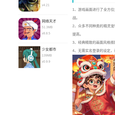
v4.21
1、游戏画面进行了全方
战。
网络天才
2、众多不同种类的精灵
51.3MB
v8.8.5
提高。
3、经典精致的画面风格
少女都市
4、无需实名登录的设定
139MB
v0.9.9