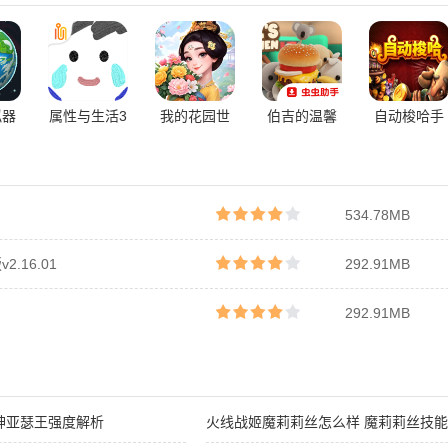
拟器
属性与生活3
我的花园世
伯吉的温馨
自动梭哈手
界
厨房手机版
机版官方版
免费版
534.78MB
.16.01
292.91MB
292.91MB
神亚瑟王强度解析
火线战姬魔莉莉丝怎么样 魔莉莉丝技