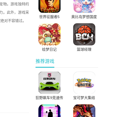
宠物。游戏独特的
力。此外，游戏采
世界征服者5
奥比岛梦想国度
家绝对不容错过。
最新版不用实名
认证
绘梦日记
篮球经理
推荐游戏
狂野飙车9竞速传
宝可梦大集结
奇国际服直装版