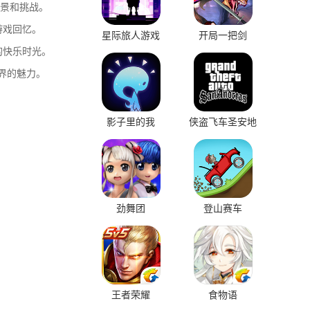
风景和挑战。
游戏回忆。
星际旅人游戏
开局一把剑
的快乐时光。
界的魅力。
影子里的我
侠盗飞车圣安地
列斯
劲舞团
登山赛车
王者荣耀
食物语