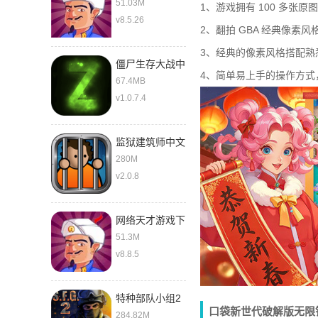
51.03M
1、游戏拥有 100 多
v8.5.26
2、翻拍 GBA 经典像
3、经典的像素风格搭配熟
僵尸生存大战中
4、简单易上手的操作方
文版
67.4MB
v1.0.7.4
监狱建筑师中文
280M
v2.0.8
网络天才游戏下
载中文版
51.3M
v8.8.5
特种部队小组2
口袋新世代破解版无限
最新版
284.82M