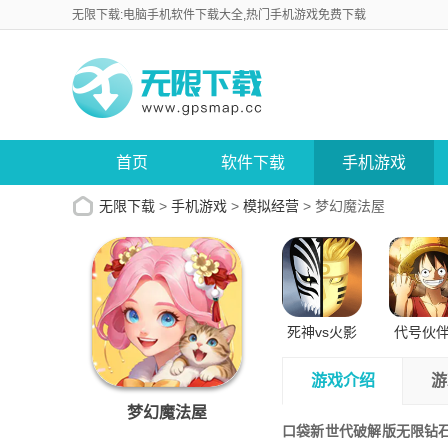
无限下载:电脑手机软件下载大全,热门手机游戏免费下载
首页
软件下载
手机游戏
无限下载
>
手机游戏
>
模拟经营
>
梦幻魔法屋
死神vs火影
代号伙
正版苹果版
试版安
游戏介绍
游
梦幻魔法屋
口袋新世代破解版无限钻