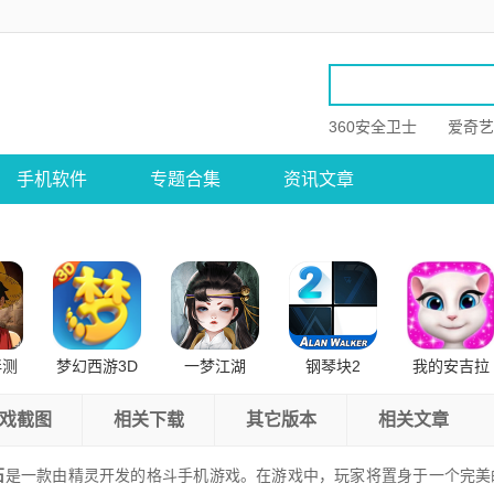
360安全卫士
爱奇艺
手机软件
专题合集
资讯文章
伴测
梦幻西游3D
一梦江湖
钢琴块2
我的安吉拉
卓版
公测版
戏截图
相关下载
其它版本
相关文章
石
是一款由精灵开发的格斗手机游戏。在游戏中，玩家将置身于一个完美