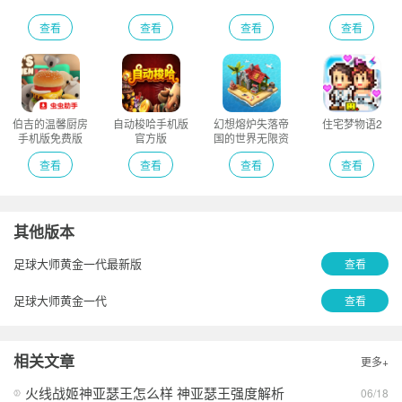
查看
查看
查看
查看
伯吉的温馨厨房
自动梭哈手机版
幻想熔炉失落帝
住宅梦物语2
手机版免费版
官方版
国的世界无限资
源版
查看
查看
查看
查看
其他版本
足球大师黄金一代最新版
查看
足球大师黄金一代
查看
相关文章
更多+
火线战姬神亚瑟王怎么样 神亚瑟王强度解析
06/18