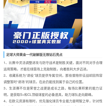
足球大师黄金一代破解版无限钻石亮点
1、比赛中灵活调整进攻与防守战术是制胜关键，面对不同对手合理
运用策略，才能在绿茵场上克敌制胜，向着胜利大步迈进。
2、收藏系统为“退役”球员提供专属空间，那些曾陪伴征战却因阵容
调整暂时“退场”的球员，在此仍能找到属于自己的位置。
3、生涯赛不仅是荣誉之战更是成长之路，每场比赛积累的能力证
明，是获取S+和CL顶级球星的必备道具，助力球队走向巅峰。
4、在欧元资源有限时，优先强化球员专业能力是明智之举，针对性