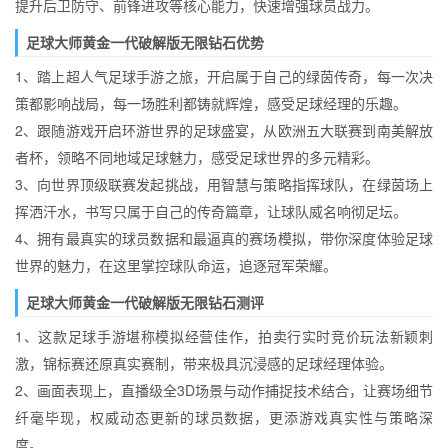
提升后卫防守、前锋进攻等核心能力，快速增强球员战力。
足球大师黄金一代破解版无限钻石优势
1、踏上超人气足球手游之旅，开启属于自己的绿茵传奇，每一次决
策都影响战局，每一场胜利都铸就辉煌，感受足球经理的乐趣。
2、跟随游戏开启环游世界的足球盛宴，从欧洲五大联赛到南美解放
者杯，领略不同地域足球魅力，感受足球世界的多元精彩。
3、向世界顶级联赛发起挑战，用智慧与策略指挥球队，在绿茵场上
挥洒汗水，书写只属于自己的传奇篇章，让球队威名响彻足坛。
4、拥有最真实的球员数据和最逼真的赛场模拟，带你深度体验足球
世界的魅力，在这里掌控球队命运，追逐冠军荣耀。
足球大师黄金一代破解版无限钻石测评
1、这款足球手游堪称模拟经营佳作，拍卖行实时竞价玩法新颖刺
激，锦标赛还原真实赛制，带来极具沉浸感的足球经理体验。
2、画面表现上，直播级全3D场景与动作捕捉技术结合，让赛场细节
纤毫毕现，权威动态更新的球员数据，更添游戏真实性与策略深
度。