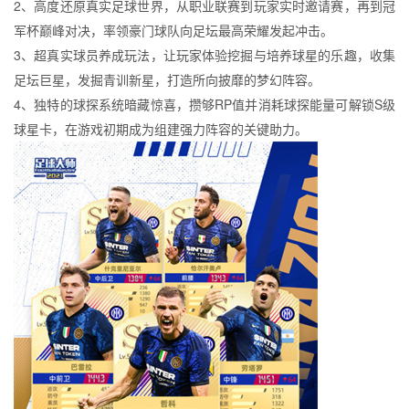
2、高度还原真实足球世界，从职业联赛到玩家实时邀请赛，再到冠
军杯巅峰对决，率领豪门球队向足坛最高荣耀发起冲击。
3、超真实球员养成玩法，让玩家体验挖掘与培养球星的乐趣，收集
足坛巨星，发掘青训新星，打造所向披靡的梦幻阵容。
4、独特的球探系统暗藏惊喜，攒够RP值并消耗球探能量可解锁S级
球星卡，在游戏初期成为组建强力阵容的关键助力。