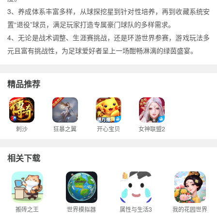
3、养成体系丰富多样，从球探挖星到针对性培养，再到收藏系统安
置“退役”球员，满足玩家打造专属豪门球队的多样需求。
4、无论是战术调整、生涯赛挑战，还是环游世界参赛，游戏玩法多
元且富有挑战性，为足球爱好者呈上一场酣畅淋漓的绿茵盛宴。
精品推荐
刺沙
狂暴之翼
开心宝贝
女神联盟2
相关下载
搬砖之王
世界模拟器
属性与生活3
我的花园世界