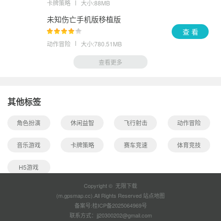
卡牌策略
大小:88MB
未知伤亡手机版移植版
查 看
动作冒险
大小:780.51MB
查看更多
其他标签
角色扮演
休闲益智
飞行射击
动作冒险
音乐游戏
卡牌策略
赛车竞速
体育竞技
H5游戏
Copyright © 无限下载
(m.gpsmap.cc).All Rights Reserved
站点地图
备案号:
桂ICP备2025064969号
联系方式：jj20300202@gmail.com