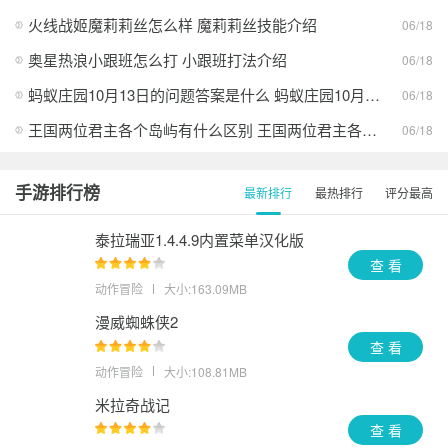
火线战姬魔莉莉丝怎么样 魔莉莉丝技能介绍
06/18
奥星热浪小跟班怎么打 小跟班打法介绍
06/18
蚂蚁庄园10月13日的问题答案是什么 蚂蚁庄园10月13日答案最新分享
06/18
王国两位君主各个岛屿有什么区别 王国两位君主各个岛屿的异同
06/18
手游排行榜
最新排行
最热排行
评分最高
泰拉瑞亚1.4.4.9内置菜单汉化版
查 看
动作冒险
大小:163.09MB
漫威蜘蛛侠2
查 看
动作冒险
大小:108.81MB
米拉奇战记
查 看