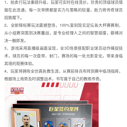
1、拍卖行玩法重磅升级，玩家可实时在线竞价，珍贵的顶级球员情
报在此流通，每一次举牌都是实力与策略的较量，助力将传奇球员
招致麾下。
2、全新锦标赛玩法震撼登场，100%复刻现实足坛各大杯赛赛制，
从小组赛突围到决赛鏖战，是专业经理人之间的智慧碰撞，巅峰对
决一触即发。
3、游戏采用直播级画面呈现，全3D场景搭配职业球员动作捕捉技
术，球员的每一次盘带、射门，赛场的每一处光影变化，带来身临
其境的观赛体验。
4、玩家将拥有全仿真执教生涯，从赛前排兵布阵到赛中临场指挥，
根据场上局势及时调整战术，书写属于自己的教练传奇。