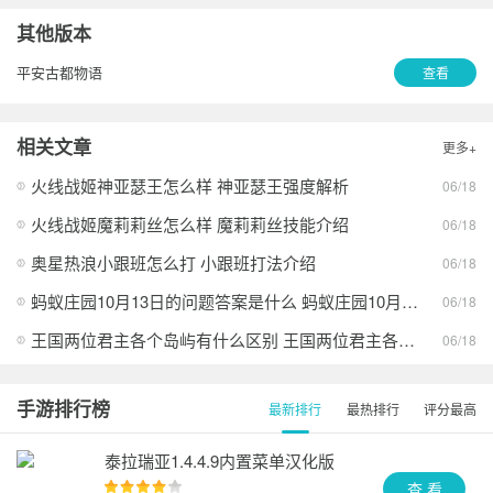
其他版本
平安古都物语
查看
相关文章
更多+
火线战姬神亚瑟王怎么样 神亚瑟王强度解析
06/18
火线战姬魔莉莉丝怎么样 魔莉莉丝技能介绍
06/18
奥星热浪小跟班怎么打 小跟班打法介绍
06/18
蚂蚁庄园10月13日的问题答案是什么 蚂蚁庄园10月13日答案最新分享
06/18
王国两位君主各个岛屿有什么区别 王国两位君主各个岛屿的异同
06/18
手游排行榜
最新排行
最热排行
评分最高
泰拉瑞亚1.4.4.9内置菜单汉化版
查 看