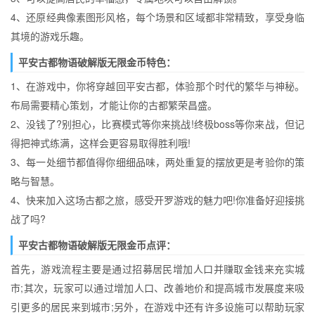
4、还原经典像素图形风格，每个场景和区域都非常精致，享受身临
其境的游戏乐趣。
平安古都物语破解版无限金币特色：
1、在游戏中，你将穿越回平安古都，体验那个时代的繁华与神秘。
布局需要精心策划，才能让你的古都繁荣昌盛。
2、没钱了?别担心，比赛模式等你来挑战!终极boss等你来战，但记
得把神式练满，这样会更容易取得胜利哦!
3、每一处细节都值得你细细品味，两处重复的摆放更是考验你的策
略与智慧。
4、快来加入这场古都之旅，感受开罗游戏的魅力吧!你准备好迎接挑
战了吗?
平安古都物语破解版无限金币点评：
首先，游戏流程主要是通过招募居民增加人口并赚取金钱来充实城
市;其次，玩家可以通过增加人口、改善地价和提高城市发展度来吸
引更多的居民来到城市;另外，在游戏中还有许多设施可以帮助玩家