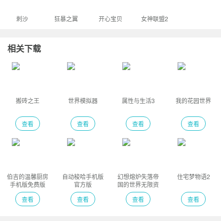
刺沙
狂暴之翼
开心宝贝
女神联盟2
相关下载
搬砖之王
世界模拟器
属性与生活3
我的花园世界
查看
查看
查看
查看
伯吉的温馨厨房
自动梭哈手机版
幻想熔炉失落帝
住宅梦物语2
手机版免费版
官方版
国的世界无限资
源版
查看
查看
查看
查看