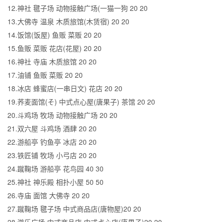
12.神社 毽子场 动物接触广场(一猫一狗 20 20
13.大佛寺 温泉 木质旅馆(木赁宿) 20 20
14.饭馆(饭屋) 鱼贩 菜贩 20 20
15.鱼贩 菜贩 花店(花屋) 20 20
16.神社 寺庙 木质旅馆 20 20
17.油铺 鱼贩 菜贩 20 20
18.冰店 蜂蜜店(一串日文) 花店 20 20
19.荞麦面馆(そ) 中式点心屋(唐果子) 茶馆 20 20
20.斗鸡场 牧场 动物接触广场 20 20
21.双六屋 斗鸡场 酒肆 20 20
22.游船亭 钓鱼亭 冰店 20 20
23.铁匠铺 牧场 小弓店 20 20
24.蹴鞠场 游船亭 花鸟园 40 30
25.神社 神乐殿 相扑小屋 50 50
26.寺庙 面馆 大佛寺 20 20
27.蹴鞠场 毽子场 中式商品店(唐物屋)20 20