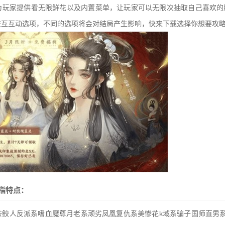
为玩家提供看无限鲜花以及内置菜单，让玩家可以无限次抽取自己喜欢的
互互动选项，不同的选项将会对结局产生影响，快来下载选择你想要攻略
指特点：
茶鲛人反派系嗜血魔尊月老系顽劣凤凰复仇系美惨花k域系骗子国师直男系