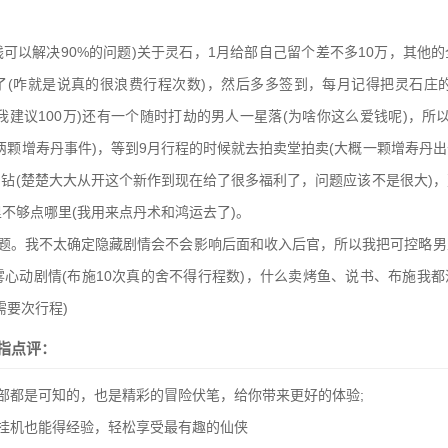
钱可以解决90%的问题)关于灵石，1月给部自己留个差不多10万，其他
了(咋就是说真的很浪费行程次数)，然后多多签到，每月记得把灵石庄的
(我建议100万)还有一个随时打劫的男人一星落(为啥你这么爱钱呢)，所
两颗增寿丹事件)，等到9月行程的时候就去拍卖堂拍卖(大概一颗增寿丹
神钻(楚楚大大从开这个新作到现在给了很多福利了，问题应该不是很大)
不够点哪里(我用来点丹术和鸿运去了)。
问题。我不太确定隐藏剧情会不会影响后面和收入后官，所以我把可控略男
心动剧情(布施10次真的舍不得行程数)，什么卖烤鱼、说书、布施我
需要次行程)
指点评：
部都是可知的，也是精彩的冒险伏笔，给你带来更好的体验;
挂机也能得经验，轻松享受最有趣的仙侠