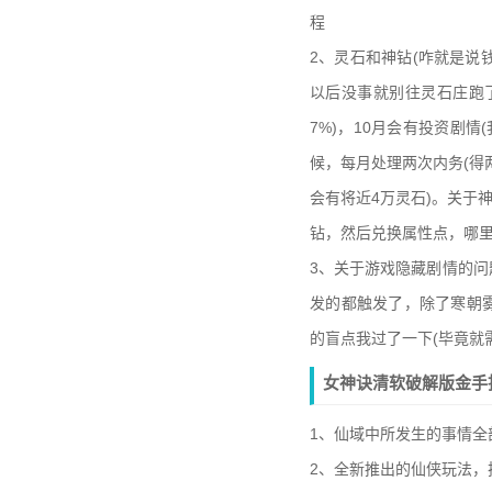
程
2、灵石和神钻(咋就是说
以后没事就别往灵石庄跑
7%)，10月会有投资剧情
候，每月处理两次内务(得
会有将近4万灵石)。关于
钻，然后兑换属性点，哪里
3、关于游戏隐藏剧情的
发的都触发了，除了寒朝雾
的盲点我过了一下(毕竟就
女神诀清软破解版金手
1、仙域中所发生的事情全
2、全新推出的仙侠玩法，