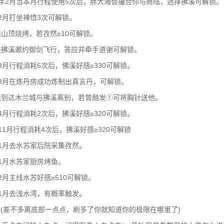
年2月当本月行程使用5次后，胖大海会撮合你与商陆，选择拂溪可解锁。
2月打坐禅悟3次可解锁。
山顶烧烤，若孜然≥10可解锁。
线拂溪邀约御剑飞行，答应并牵手道谢可解锁。
月行程消耗6次后，佛溪好感≥330可解锁。
3月在炼丹房成功炼制出真言丹，可解锁。
线到达木兰城与拂溪离别，若曾融发①可将胸针送他。
月行程消耗2次后，拂溪好感≥320可解锁。
1月行程消耗4次后，拂溪好感≥320可解锁
1月去水苏家后院采集孜然。
1月水苏家厨房烤鱼。
月主线水苏好感≥510可解锁。
1月去浅水湾，有概率触发。
点(差不多离底部一点点，刷多了你就知道你的极限在哪里了)