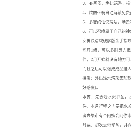
3、4k画质，堪比端游，
4、炫酷坐骑自动解锁免费
5、多变的仙侠玩法，场景
6、可以召唤属于自己的
女神诀清软破解版金手指
炼丹1级，可以多刷灵力但
件，2月开始就没有地方
而且之后可以做成成品送
拂溪：外出浅水湾采集珍珠
好感度)。
水苏：先去浅水湾抓鱼，水
件，本月行程之内要把水苏好
者去集市有个阿姨会问你水
丹粟：初次去奇珍阁，并向