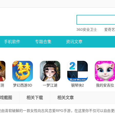
360安全卫士
爱奇艺
手机软件
专题合集
资讯文章
伴测
梦幻西游3D
一梦江湖
钢琴块2
我的安吉拉
卓版
公测版
戏截图
相关下载
相关文章
是由清软破解的一款女性向古风恋爱RPG手游，在这里你不仅可以自由更