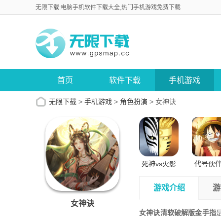
无限下载:电脑手机软件下载大全,热门手机游戏免费下载
首页
软件下载
手机游戏
无限下载
>
手机游戏
>
角色扮演
>
女神诀
死神vs火影
代号伙
正版苹果版
试版安
游戏介绍
游
女神诀
女神诀清软破解版金手指