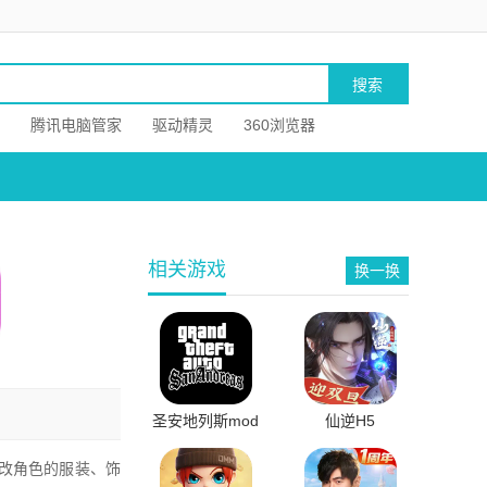
腾讯电脑管家
驱动精灵
360浏览器
相关游戏
换一换
圣安地列斯mod
仙逆H5
下载手机版
改角色的服装、饰