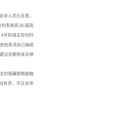
的全存入灵石庄里，
利率刷高点(最高
以4月到城主府的时
出去拍卖汤自己抽成
，建议花都用来买神
主的隐藏剧情能触
都没有弄，不过女帝