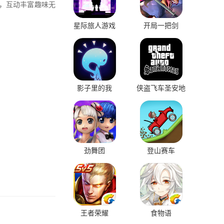
，互动丰富趣味无
星际旅人游戏
开局一把剑
影子里的我
侠盗飞车圣安地
列斯
劲舞团
登山赛车
王者荣耀
食物语