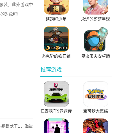
服装。此外游戏中
的对象吧!
逃跑吧少年
永远的蔚蓝星球
0.1折免费版
杰克驴的铁匠铺
昆虫屠夫安卓版
无限宝石版
中文版
推荐游戏
狂野飙车9竞速传
宝可梦大集结
奇国际服直装版
暴躁龙王1、海量