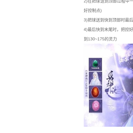
2)在把球送到顶部过程中
好控制点)
3)把球送到快到顶部时最
4)最后快到末尾时，把控
到130~175的灵力