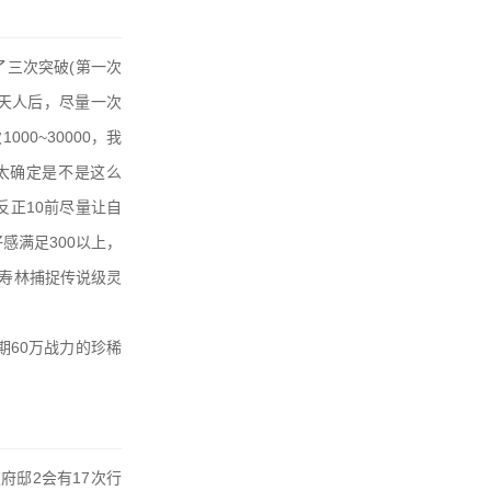
了三次突破(第一次
天人后，尽量一次
00~30000，我
不太确定是不是这么
反正10前尽量让自
感满足300以上，
万寿林捕捉传说级灵
期60万战力的珍稀
府邸2会有17次行