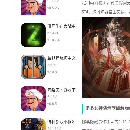
51.03M
定制画面精美，剧情爆爽
v8.5.26
穷4、炼丹炼器自由交易，
僵尸生存大战中
文版
67.4MB
v1.0.7.4
监狱建筑师中文
280M
v2.0.8
网络天才游戏下
载中文版
51.3M
v8.8.5
多多女神诀清软破解版
佛溪隐藏事件①亘古：1年
特种部队小组2
最新版
284.82M