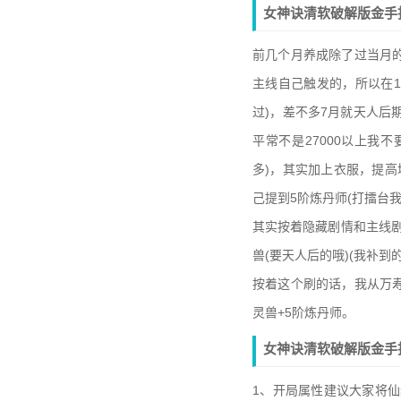
女神诀清软破解版金手
前几个月养成除了过当月的
主线自己触发的，所以在
过)，差不多7月就天人后期
平常不是27000以上我
多)，其实加上衣服，提高境
己提到5阶炼丹师(打擂台我
其实按着隐藏剧情和主线剧
兽(要天人后的哦)(我补到
按着这个刷的话，我从万寿
灵兽+5阶炼丹师。
女神诀清软破解版金手
1、开局属性建议大家将仙