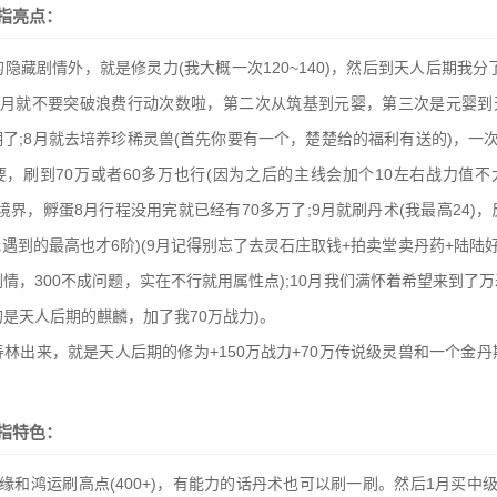
指亮点：
隐藏剧情外，就是修灵力(我大概一次120~140)，然后到天人后期我分
1月就不要突破浪费行动次数啦，第二次从筑基到元婴，第三次是元婴到
了;8月就去培养珍稀灵兽(首先你要有一个，楚楚给的福利有送的)，一次10
不要，刷到70万或者60多万也行(因为之后的主线会加个10左右战力值
界，孵蛋8月行程没用完就已经有70多万了;9月就刷丹术(我最高24)，
遇到的最高也才6阶)(9月记得别忘了去灵石庄取钱+拍卖堂卖丹药+陆陆好
情，300不成问题，实在不行就用属性点);10月我们满怀着希望来到了
的是天人后期的麒麟，加了我70万战力)。
林出来，就是天人后期的修为+150万战力+70万传说级灵兽和一个金丹
指特色：
缘和鸿运刷高点(400+)，有能力的话丹术也可以刷一刷。然后1月买中级