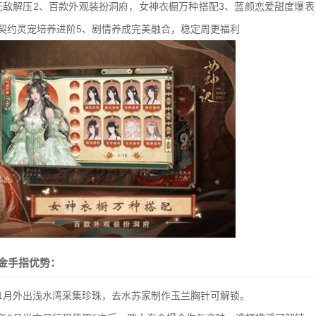
无敌解压2、百款外观装扮洞府，女神衣橱万种搭配3、蓝颜恋爱甜度爆表
契约灵宠培养进阶5、剧情养成完美融合，稳定周更福利
金手指优势：
1月外出浅水湾采集珍珠，去水苏家制作玉兰胸针可解锁。