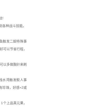
法!
到各种战斗技能。
烤鱼触发二姐特殊事
好可以节省行程，
(可以多做胸针来刷
去浅水湾触发鲛人事
有珍珠，好感+2或
，1个上品真元果，