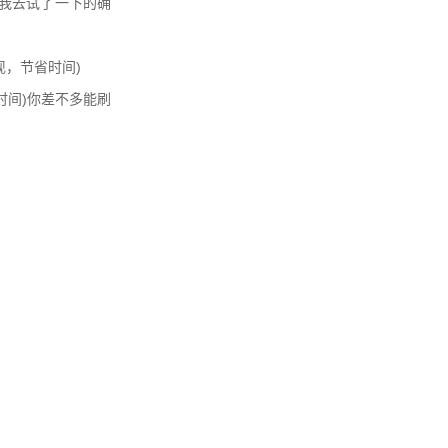
说我去试了一下的确
现，节省时间)
时间)你差不多能刷