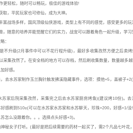
操作更轻松，随时可以畅玩，极佳的游戏体验!
获取，平民玩家也可修仙，成为大神。
丰富战场多样，国风顶级仙侠游戏，类型上有不同的感觉，感受更多的玩
神兽，随意的培养并能觉醒它们的实力，战宠可以跟着角色一起升级，学习
攻略：
是不升级(2月事件中可以不花行程升级)，最好多收集孜然方便之后卖
可以采集孜然了。在安全档的地方可以存档，然后刷收集数量，数量越多越
人加好感。
，去水苏家制作玉兰胸针触发拂溪隐藏事件，选项：摸他+5，盖被子+2
苏家后院采集孜然，采集完之后去水苏家厨房烤鱼)(建议烤10份)。
感刷到510≥(可以在水苏家水苏家和水苏聊天，珍珠+200，好感+1/没
苏怎么没跟着你。。。选择点头好感+3)。
神秘女子打听。(最好是把后续需要的药材一起买了，需2个凡品七叶花