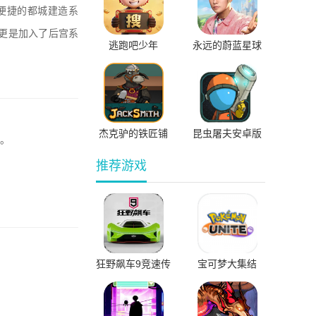
便捷的都城建造系
更是加入了后宫系
逃跑吧少年
永远的蔚蓝星球
0.1折免费版
杰克驴的铁匠铺
昆虫屠夫安卓版
活。
无限宝石版
中文版
推荐游戏
狂野飙车9竞速传
宝可梦大集结
奇国际服直装版