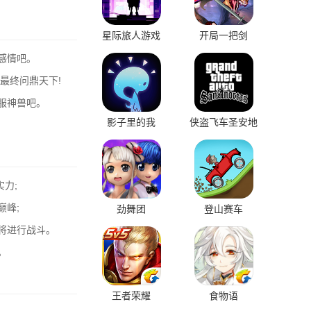
星际旅人游戏
开局一把剑
感情吧。
最终问鼎天下!
服神兽吧。
影子里的我
侠盗飞车圣安地
列斯
力;
巅峰;
劲舞团
登山赛车
将进行战斗。
。
王者荣耀
食物语