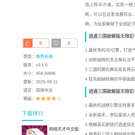
场上挥斥方遒，实现一统
统，可以在这里发展农业
统，为玩家解锁了全部妃
逍遥三国破解版无限妃
0
0
1.最优秀的3D引擎，打
类型：
角色扮演
2.创新独特的多主角玩法
版本：
v3.1.0
3.三国时期古典名臣名将
大小：
458.94MB
4.狂杀超越经典的华丽画
更新：
2025-08-11
语言：
简体中文
逍遥三国破解版无限妃
等级：
1.最新的战棋引擎支持更
下载排行
2.全新美术，带玩家进入奇
3.根据真实剧情打造虚拟
网络天才中文版
4.熟悉的三国人物陆续出