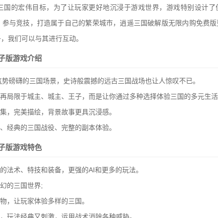
三国的宏伟目标，为了让玩家更好地沉浸于游戏世界，游戏特别设计了
、参与竞技，打造属于自己的繁荣城市，逍遥三国破解版无限内购免费版
子，我们可以与其进行互动。
子版游戏介绍
造气势磅礴的三国场景，史诗般震撼的远古三国战场也让人惊叹不已。
不再局限于城主、城主、王子，而是让你通过多种选择体验三国的多元生
云集，完美描绘，背景故事更具沉浸感。
面、经典的三国战役、完整的副本体验。
子版游戏特色
多的法术、特技和装备，更强的AI和更多的玩法。
幻的三国世界;
生物，让玩家体验多样的三国。
现，玩法经典又刺激，运用战术消除各种威胁。