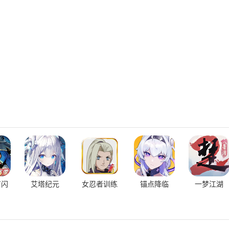
有闪
艾塔纪元
女忍者训练
锚点降临
一梦江湖
师