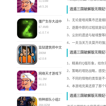
51.03M
v8.5.26
逍遥三国破解版无限妃
1、无论是喧闹集市还是
僵尸生存大战中
文版
67.4MB
2、逐鹿中原的过程就是征
v1.0.7.4
3、尘封的遗迹与秘境整
4、一夫当关万夫莫开的
监狱建筑师中文
逍遥三国破解版无限妃
280M
v2.0.8
1、精美的Q版形象，给你
2、策略的塔防战略，感受
网络天才游戏下
3、不同的怪物的类型是
载中文版
51.3M
v8.8.5
4、本游戏完美还原了那
逍遥三国破解版无限妃
特种部队小组2
最新版
284.82M