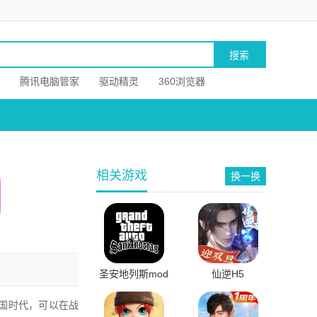
腾讯电脑管家
驱动精灵
360浏览器
相关游戏
换一换
圣安地列斯mod
仙逆H5
下载手机版
国时代，可以在战