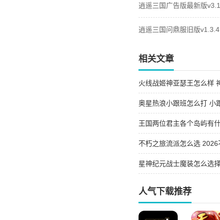
逍遥三国广告版最新版v3.1.
逍遥三国问鼎服旧版v1.3.4
相关文章
火线战姬神亚瑟王怎么样 
奥星热浪小跟班怎么打 小
王国两位君主各个岛屿有什
屿的异同
不朽之旅流派怎么选 202
星神纪元战士魔装怎么选择 
人气下载推荐