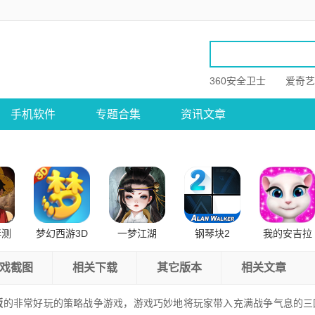
360安全卫士
爱奇艺
手机软件
专题合集
资讯文章
伴测
梦幻西游3D
一梦江湖
钢琴块2
我的安吉拉
卓版
公测版
戏截图
相关下载
其它版本
相关文章
版
的非常好玩的策略战争游戏，游戏巧妙地将玩家带入充满战争气息的三