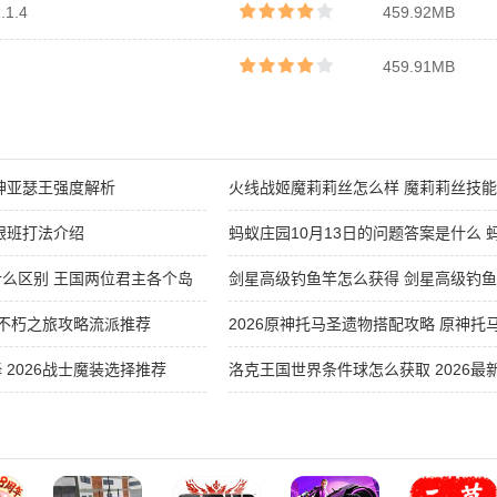
1.4
459.92MB
459.91MB
神亚瑟王强度解析
火线战姬魔莉莉丝怎么样 魔莉莉丝技
跟班打法介绍
蚂蚁庄园10月13日的问题答案是什么 蚂
答案最新分享
么区别 王国两位君主各个岛
剑星高级钓鱼竿怎么获得 剑星高级钓
2026
6不朽之旅攻略流派推荐
2026原神托马圣遗物搭配攻略 原神
2026战士魔装选择推荐
洛克王国世界条件球怎么获取 2026
件球获取攻略