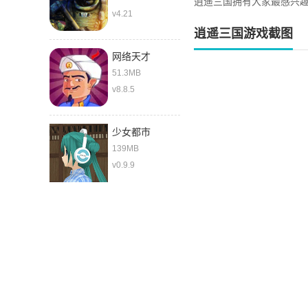
逍遥三国拥有大家最感兴
v4.21
逍遥三国游戏截图
网络天才
51.3MB
v8.8.5
少女都市
139MB
v0.9.9