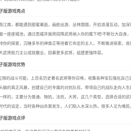
子版游戏亮点
烟雨江南，都能遇到甜蜜邂逅，画舫出游、丛林围猎，开启浪漫互动，加深
服一座座城池，通过恩威并施将招降武将纳入你的麾下吧!不断壮大自身，
等待你的探索，沉睡多年的神兽正等待着它命定的主人，不断推进探索，收
强大武将助力主公成就霸业，招募更多武将，组建更强阵容。
子版游戏优势
无限的战斗可能，上百名历史著名武将等你召唤，收集各种宝石强化自己实
头脑的真正风暴，创建自己的专属的对抗队伍，带领自己的战队走向人生
不一样的，主要分为普通、物抗，法抗，大将，这几个类型，选择合适的武
个时代的设定，当时各种凶杀案发生，人们陷入水深火热，很多人沦为难民
子版游戏点评