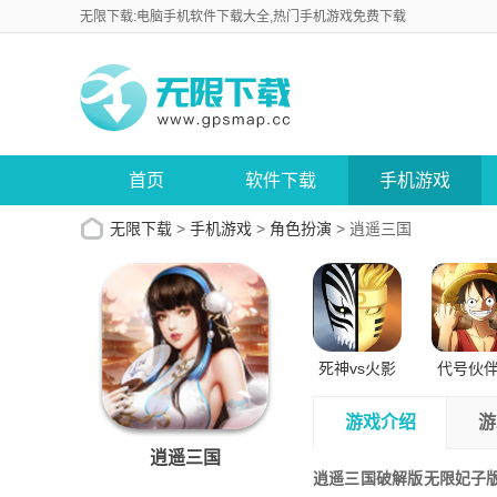
无限下载:电脑手机软件下载大全,热门手机游戏免费下载
首页
软件下载
手机游戏
无限下载
>
手机游戏
>
角色扮演
>
逍遥三国
死神vs火影
代号伙
正版苹果版
试版安
游戏介绍
游
逍遥三国
逍遥三国破解版无限妃子