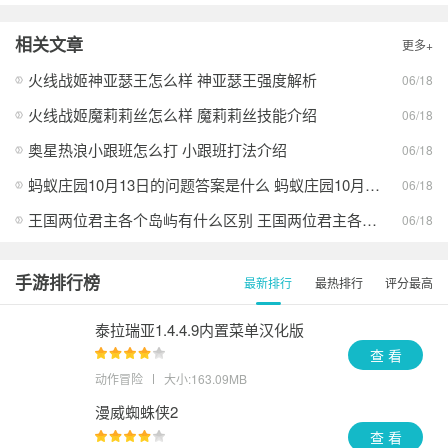
相关文章
更多+
火线战姬神亚瑟王怎么样 神亚瑟王强度解析
06/18
火线战姬魔莉莉丝怎么样 魔莉莉丝技能介绍
06/18
奥星热浪小跟班怎么打 小跟班打法介绍
06/18
蚂蚁庄园10月13日的问题答案是什么 蚂蚁庄园10月13日答案最新分享
06/18
王国两位君主各个岛屿有什么区别 王国两位君主各个岛屿的异同
06/18
手游排行榜
最新排行
最热排行
评分最高
泰拉瑞亚1.4.4.9内置菜单汉化版
查 看
动作冒险
大小:163.09MB
漫威蜘蛛侠2
查 看