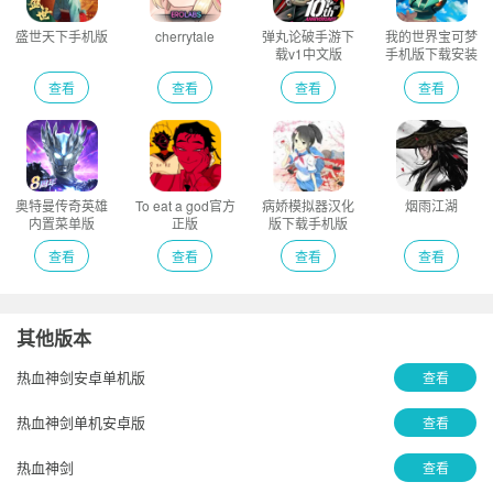
盛世天下手机版
cherrytale
弹丸论破手游下
我的世界宝可梦
载v1中文版
手机版下载安装
单人版
查看
查看
查看
查看
奥特曼传奇英雄
To eat a god官方
病娇模拟器汉化
烟雨江湖
内置菜单版
正版
版下载手机版
查看
查看
查看
查看
其他版本
热血神剑安卓单机版
查看
热血神剑单机安卓版
查看
热血神剑
查看