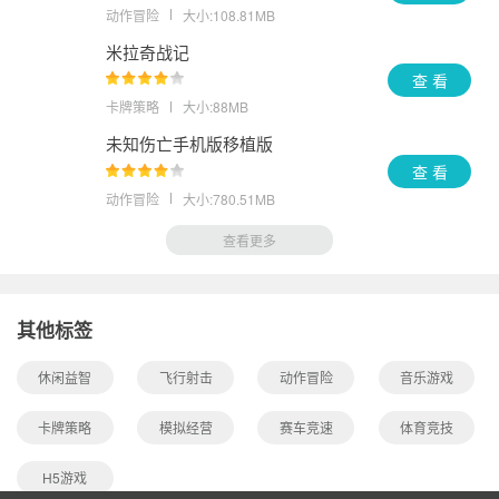
动作冒险
大小:108.81MB
米拉奇战记
查 看
卡牌策略
大小:88MB
未知伤亡手机版移植版
查 看
动作冒险
大小:780.51MB
查看更多
其他标签
休闲益智
飞行射击
动作冒险
音乐游戏
卡牌策略
模拟经营
赛车竞速
体育竞技
H5游戏