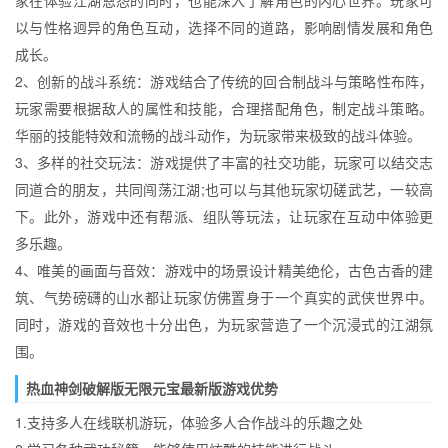
家在体验江湖恩怨的同时，也能深入了解角色的内心世界。玩家可
以与性格迥异的角色互动，选择不同的道路，影响剧情发展和角色
成长。
2、创新的战斗系统：游戏结合了传统的回合制战斗与策略性布阵，
玩家需要根据敌人的属性和技能，合理搭配角色，制定战斗策略。
华丽的技能特效和流畅的战斗动作，为玩家带来极致的战斗体验。
3、多样的社交玩法：游戏提供了丰富的社交功能，玩家可以结交志
同道合的朋友，共同闯荡江湖;也可以与其他玩家切磋武艺，一较高
下。此外，游戏中还有帮派、组队等玩法，让玩家在互动中体验更
多乐趣。
4、唯美的画面与音效：游戏中的场景设计精美绝伦，古色古香的建
筑、气势磅礴的山水都让玩家仿佛置身于一个真实的武侠世界中。
同时，游戏的音效也十分出色，为玩家营造了一个沉浸式的江湖氛
围。
热血神剑破解版无限元宝最新版游戏优势
1.支持多人在线联机游玩，体验多人合作战斗的乐趣之处