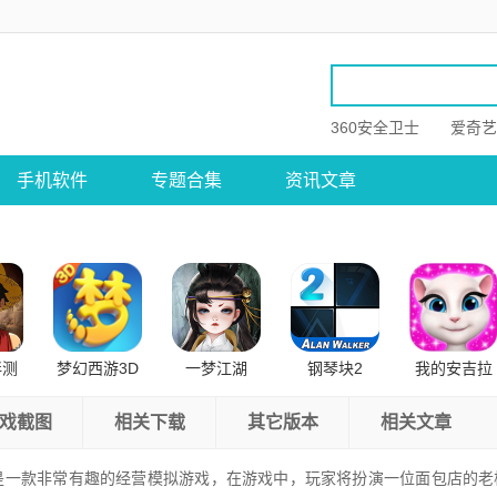
360安全卫士
爱奇艺
手机软件
专题合集
资讯文章
伴测
梦幻西游3D
一梦江湖
钢琴块2
我的安吉拉
卓版
公测版
戏截图
相关下载
其它版本
相关文章
是一款非常有趣的经营模拟游戏，在游戏中，玩家将扮演一位面包店的老