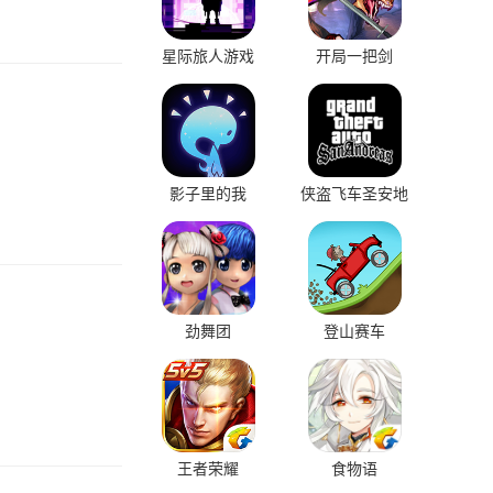
星际旅人游戏
开局一把剑
影子里的我
侠盗飞车圣安地
列斯
劲舞团
登山赛车
王者荣耀
食物语