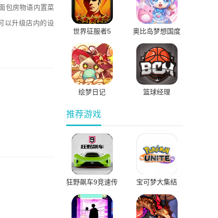
面包房物语内置菜
可以升级店内的设
世界征服者5
奥比岛梦想国度
最新版不用实名
认证
绘梦日记
篮球经理
推荐游戏
狂野飙车9竞速传
宝可梦大集结
奇国际服直装版