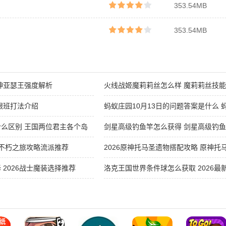
353.54MB
353.54MB
神亚瑟王强度解析
火线战姬魔莉莉丝怎么样 魔莉莉丝技
跟班打法介绍
蚂蚁庄园10月13日的问题答案是什么 蚂
答案最新分享
么区别 王国两位君主各个岛
剑星高级钓鱼竿怎么获得 剑星高级钓
2026
6不朽之旅攻略流派推荐
2026原神托马圣遗物搭配攻略 原神
2026战士魔装选择推荐
洛克王国世界条件球怎么获取 2026
件球获取攻略