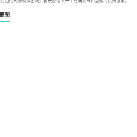
具特色的经营模拟游戏，将玩家带入一个充满香气和甜蜜的烘焙世家。
截图