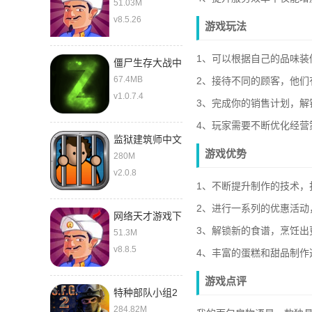
51.03M
v8.5.26
游戏玩法
1、可以根据自己的品味装
僵尸生存大战中
文版
67.4MB
2、接待不同的顾客，他们
v1.0.7.4
3、完成你的销售计划，解
4、玩家需要不断优化经营
监狱建筑师中文
游戏优势
280M
v2.0.8
1、不断提升制作的技术，
2、进行一系列的优惠活动
网络天才游戏下
3、解锁新的食谱，烹饪出
载中文版
51.3M
v8.8.5
4、丰富的蛋糕和甜品制
游戏点评
特种部队小组2
最新版
284.82M