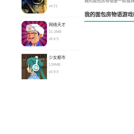
我的面包房物语是一款独
v4.21
我的面包房物语游戏
网络天才
51.3MB
v8.8.5
少女都市
139MB
v0.9.9