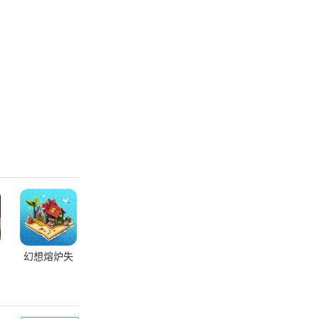
幻想熔炉失
落帝国的世
界无限资源
版