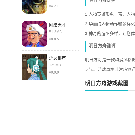
明日方舟优势
v4.21
1.人物英雄形象丰富，人
2.华丽的人物动作和多样
网络天才
51.3MB
3.神奇的造型多样，让您
v8.8.5
明日方舟测评
少女都市
明日方舟是一款动漫风格的
139MB
玩法。游戏风格非常精致逼
v0.9.9
明日方舟游戏截图