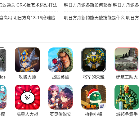
西娅技能玩法
怎么通关 CR-6反艺术运动打法
明日方舟逻各斯如何获得 明日方舟逻
度高吗 明日方舟13-15磨难险
明日方舟新约能天使技能是什么 明日
能一览
os
攻城大师
战区英雄
将军的荣耀
建筑工队大
版
太平洋战争
战僵尸
hd内购破解
版
争模
喵星人大战
英灵传说安
植物小镇
城邦争霸手
卓版
Online手机
机版中文版
版