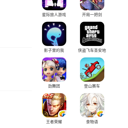
星际旅人游戏
开局一把剑
影子里的我
侠盗飞车圣安地
列斯
劲舞团
登山赛车
王者荣耀
食物语