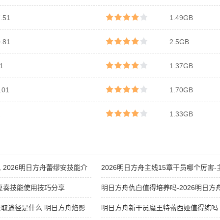
51
1.49GB
81
2.5GB
1
1.37GB
01
1.70GB
2
1.33GB
2026明日方舟蕾缪安技能介
2026明日方舟主线15章干员哪个厉害-
排行大全
复奏技能使用技巧分享
明日方舟仇白值得培养吗-2026明日方
取途径是什么 明日方舟焰影
明日方舟新干员魔王特蕾西娅值得练吗