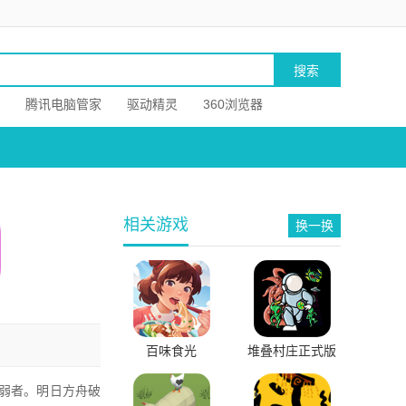
腾讯电脑管家
驱动精灵
360浏览器
相关游戏
换一换
百味食光
堆叠村庄正式版
免费版
弱者。明日方舟破