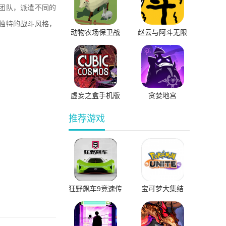
团队，派遣不同的
独特的战斗风格，
动物农场保卫战
赵云与阿斗无限
最新版中文版
体力版
虚妄之盒手机版
贪婪地宫
免费版
推荐游戏
狂野飙车9竞速传
宝可梦大集结
奇国际服直装版