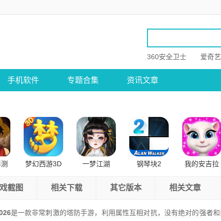
360安全卫士
爱奇艺
手机软件
专题合集
资讯文章
伴测
梦幻西游3D
一梦江湖
钢琴块2
我的安吉拉
卓版
公测版
戏截图
相关下载
其它版本
相关文章
26
是一款非常刺激的塔防手游，利用属性互相对抗，没有绝对的强者和