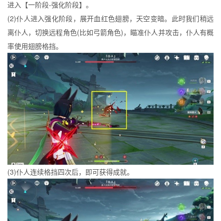
进入【一阶段-强化阶段】。
(2)仆人进入强化阶段，展开血红色翅膀，天空变暗。此时我们稍远
离仆人，切换远程角色(比如弓箭角色)，瞄准仆人并攻击，仆人有概
率使用翅膀格挡。
(3)仆人连续格挡四次后，即可获得成就。