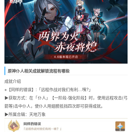
原神仆人相关成就解锁流程有哪些
成就介绍
※【同样的错误】:「远程作战对我们有利…咦?」
▶获取方式：在「仆人」【一阶段-强化阶段】时，使用远程攻击(弓
箭等)击中仆人，使仆人用翅膀抵挡四次即可获得成就。
▶所属合辑：天地万象