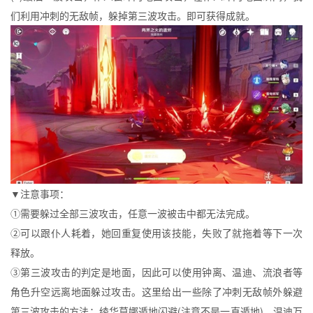
们利用冲刺的无敌帧，躲掉第三波攻击。即可获得成就。
▼注意事项：
①需要躲过全部三波攻击，任意一波被击中都无法完成。
②可以跟仆人耗着，她回重复使用该技能，失败了就拖着等下一次
释放。
③第三波攻击的判定是地面，因此可以使用钟离、温迪、流浪者等
角色升空远离地面躲过攻击。这里给出一些除了冲刺无敌帧外躲避
第三波攻击的方法：绫华莫娜遁地闪避(注意不是一直遁地)、温迪万