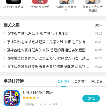
原神的午夜后宫
iwanna原神版
像素风原神大冒
像素原神完整版
险
安卓版
相关文章
更多+
原神战羊铁爪怎么打-战羊铁爪打法介绍
07/22
原神殊形之龙参寻战记第二关怎么过 殊形之龙参寻战记第二关通关技巧全攻略
07/22
原神曾经的真相任务怎么做 曾经的真相任务流程图文攻略2026
07/21
原神微风饮游网页活动怎么参与 微风饮游网页活动最新入口地址
07/21
原神深念锐意旋步舞第五天要如何搭配阵容 深念锐意旋步舞第五天阵容搭配思路
07/21
手游排行榜
最新排行
最热排行
评分最高
斗神大陆2免广告版
查 看
卡牌策略
大小:48.45MB