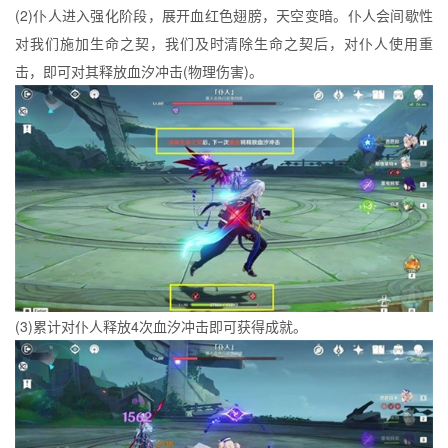
(2)仆人进入强化阶段，展开血红色翅膀，天空变暗。仆人会间歇性
对我们施加生命之契，我们及时清除生命之契后，对仆人使用重
击，即可对其释放血汐冲击(物理伤害)。
(3)累计对仆人释放4次血汐冲击即可获得成就。