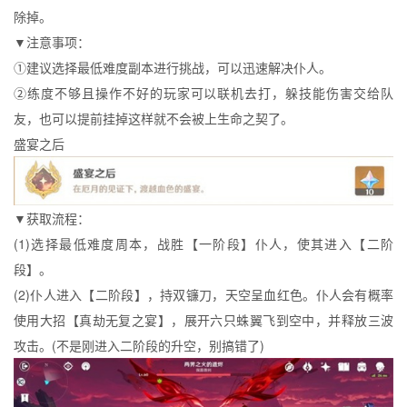
除掉。
▼注意事项：
①建议选择最低难度副本进行挑战，可以迅速解决仆人。
②练度不够且操作不好的玩家可以联机去打，躲技能伤害交给队
友，也可以提前挂掉这样就不会被上生命之契了。
盛宴之后
▼获取流程：
(1)选择最低难度周本，战胜【一阶段】仆人，使其进入【二阶
段】。
(2)仆人进入【二阶段】，持双镰刀，天空呈血红色。仆人会有概率
使用大招【真劫无复之宴】，展开六只蛛翼飞到空中，并释放三波
攻击。(不是刚进入二阶段的升空，别搞错了)