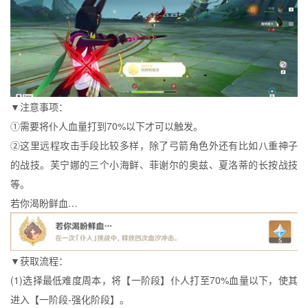
▼注意事项：
①需要将仆人血量打到70%以下才可以触发。
②这里远程攻击手段比较多样，除了弓箭角色外还有比如八重神子
的战技。芙宁娜的三个小海鲜、菲谢尔的奥兹、夏洛蒂的长按战技
等。
若你渴盼鲜血…
▼获取流程：
(1)选择最低难度周本，将【一阶段】仆人打至70%血量以下，使其
进入【一阶段-强化阶段】。