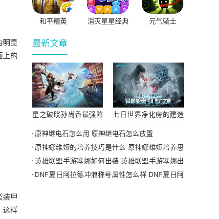
和平精英
消灭星星经典
元气骑士
版
为明显
最新文章
面上的
。
星之破晓孙尚香最强阵
七日世界净化房的建造
容是什么 孙尚香最强阵
技巧是什么 七日世界净
原神继电石怎么用 原神继电石怎么放置
容搭配方案大全
化房建造技巧一览
原神娜维娅的培养技巧是什么 原神娜维娅培养思
路汇总
英雄联盟手游塞娜如何出装 英雄联盟手游塞娜出
装攻略
DNF夏日阿拉德冲浪称号属性怎么样 DNF夏日阿
拉德冲浪外观一览
类装甲
，这样