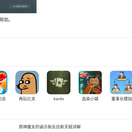
帮助。
口去
再玩亿关
kards
血染小镇
董事长模拟
版
器
原神魔女的谕示新反应新天赋详解