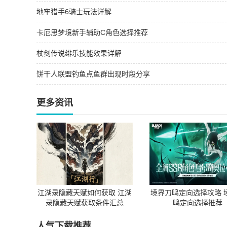
地牢猎手6骑士玩法详解
卡厄思梦境新手辅助C角色选择推荐
杖剑传说绯乐技能效果详解
饼干人联盟钓鱼点鱼群出现时段分享
更多资讯
江湖录隐藏天赋如何获取 江湖
境界刀鸣定向选择攻略 
录隐藏天赋获取条件汇总
鸣定向选择推荐
人气下载推荐