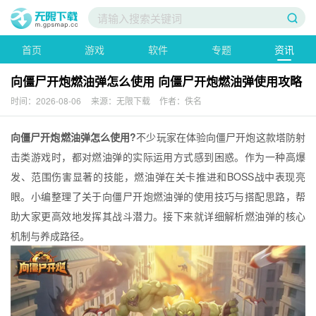
首页
游戏
软件
专题
资讯
向僵尸开炮燃油弹怎么使用 向僵尸开炮燃油弹使用攻略
时间：2026-08-06
来源：无限下载
作者：佚名
向僵尸开炮燃油弹怎么使用?
不少玩家在体验向僵尸开炮这款塔防射
击类游戏时，都对燃油弹的实际运用方式感到困惑。作为一种高爆
发、范围伤害显著的技能，燃油弹在关卡推进和BOSS战中表现亮
眼。小编整理了关于向僵尸开炮燃油弹的使用技巧与搭配思路，帮
助大家更高效地发挥其战斗潜力。接下来就详细解析燃油弹的核心
机制与养成路径。