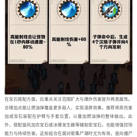
在宝石搭配方面，应重点关注范围扩大与爆炸伤害提升两类属性。
合理加点能让燃油弹覆盖更多敌人，实现清屏效果。推荐将高伤害
加成宝石装配在护臂与手套位置，以叠加燃油弹的整体输出。此
外，搭配旋风加农宝石或冰爆发生器等辅助型宝石，也能增强控场
能力与持续伤害。这些组合在面对密集尸潮时尤为有效，是向僵尸