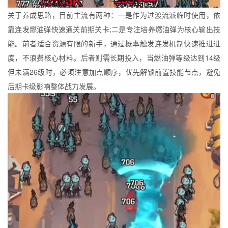
关于养成思路，目前主流有两种：一是作为过渡流派临时使用，依
靠连发燃油弹快速通关前期关卡;二是专注培养燃油弹为核心输出技
能。前者适合资源有限的新手，通过概率触发连发机制快速推进进
度，不浪费核心材料。后者则需长期投入，当燃油弹等级达到14级
但未满26级时，必须注意加点顺序，优先解锁前置技能节点，避免
后期卡级影响整体战力发展。