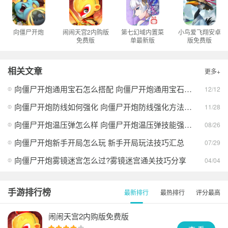
向僵尸开炮
闹闹天宫2内购版
第七幻域内置菜
小鸟爱飞翔安卓
免费版
单最新版
版免费版
相关文章
更多+
向僵尸开炮通用宝石怎么搭配 向僵尸开炮通用宝石搭配攻略
12/12
向僵尸开炮防线如何强化 向僵尸开炮防线强化方法汇总
11/28
向僵尸开炮温压弹怎么样 向僵尸开炮温压弹技能强度分析大全
08/26
向僵尸开炮新手开局怎么玩 新手开局玩法技巧汇总
07/29
向僵尸开炮雾镜迷宫怎么过?雾镜迷宫通关技巧分享
04/04
手游排行榜
最新排行
最热排行
评分最高
闹闹天宫2内购版免费版